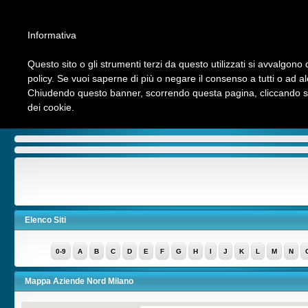
Informativa
Questo sito o gli strumenti terzi da questo utilizzati si avvalgono d
policy. Se vuoi saperne di più o negare il consenso a tutti o ad a
Chiudendo questo banner, scorrendo questa pagina, cliccando su 
Chi siamo
INVIA LINK
Contattaci
Ultimi Link
Top Hits
dei cookie.
Aziende Nord Milano
>
Cultura e Tempo Libero
>
Associazioni Culturali
Elenco Siti
0-9
A
B
C
D
E
F
G
H
I
J
K
L
M
N
Mappa Aziende Nord Milano