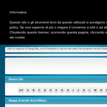
Informativa
Questo sito o gli strumenti terzi da questo utilizzati si avvalgono d
policy. Se vuoi saperne di più o negare il consenso a tutti o ad a
Chiudendo questo banner, scorrendo questa pagina, cliccando su 
Chi siamo
INVIA LINK
Contattaci
Ultimi Link
Top Hits
dei cookie.
Aziende Nord Milano
>
Negozi Pubblici Esercizi
>
Fotografia
Hai un negozio di fotografia, sei in fotografo o hai un sito web che propone servizi fotogra
Elenco Siti
0-9
A
B
C
D
E
F
G
H
I
J
K
L
M
N
Mappa Aziende Nord Milano