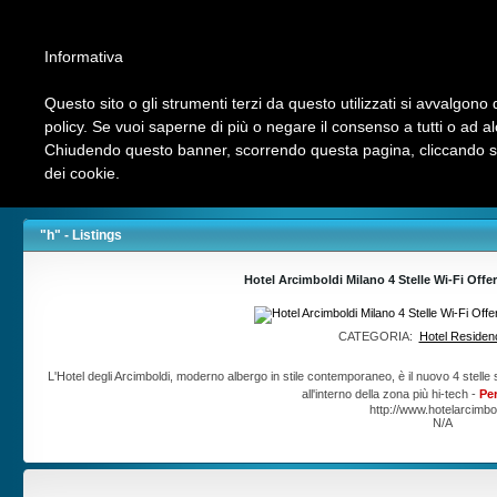
Informativa
Questo sito o gli strumenti terzi da questo utilizzati si avvalgono d
policy. Se vuoi saperne di più o negare il consenso a tutti o ad a
Chiudendo questo banner, scorrendo questa pagina, cliccando su 
Chi siamo
INVIA LINK
Contattaci
Ultimi Link
Top Hits
dei cookie.
Aziende Nord Milano
>
Alphameric
"h" - Listings
Hotel Arcimboldi Milano 4 Stelle Wi-Fi Offe
CATEGORIA:
Hotel Residenc
L'Hotel degli Arcimboldi, moderno albergo in stile contemporaneo, è il nuovo 4 stelle
all'interno della zona più hi-tech -
Per
http://www.hotelarcimbold
N/A