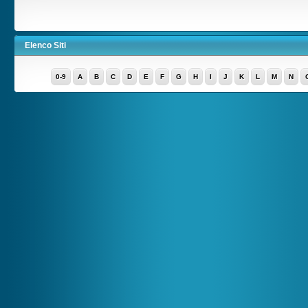
Elenco Siti
0-9
A
B
C
D
E
F
G
H
I
J
K
L
M
N