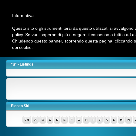
Informativa
Questo sito o gli strumenti terzi da questo utilizzati si avvalgono d
policy. Se vuoi saperne di più o negare il consenso a tutti o ad a
Chiudendo questo banner, scorrendo questa pagina, cliccando su 
Chi siamo
INVIA LINK
Contattaci
Ultimi Link
Top Hits
dei cookie.
Aziende Nord Milano
"u" - Listings
Elenco Siti
0-9
A
B
C
D
E
F
G
H
I
J
K
L
M
N