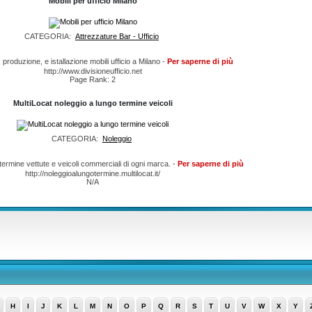
Mobili per ufficio Milano
CATEGORIA:
Attrezzature Bar - Ufficio
 produzione, e istallazione mobili ufficio a Milano -
Per saperne di più
http://www.divisioneufficio.net
Page Rank: 2
MultiLocat noleggio a lungo termine veicoli
CATEGORIA:
Noleggio
termine vettute e veicoli commerciali di ogni marca. -
Per saperne di più
http://noleggioalungotermine.multilocat.it/
N/A
H
I
J
K
L
M
N
O
P
Q
R
S
T
U
V
W
X
Y