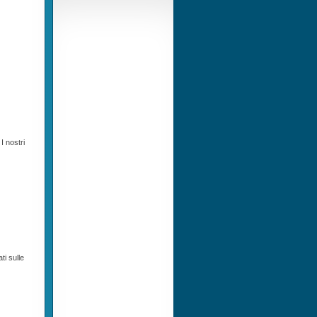
I nostri
ti sulle