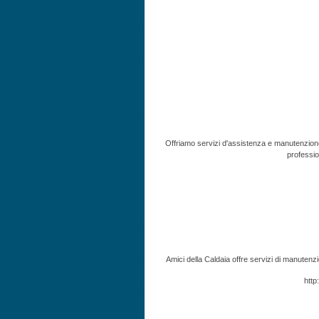
Offriamo servizi d'assistenza e manutenzion
profession
Amici della Caldaia offre servizi di manutenzio
http