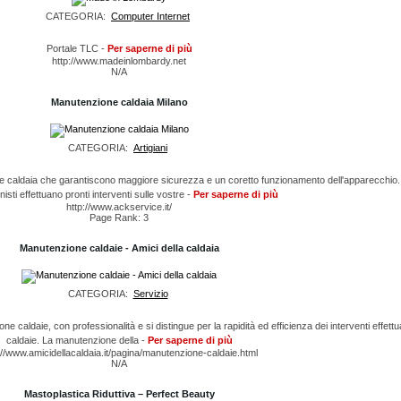
CATEGORIA:
Computer Internet
Portale TLC -
Per saperne di più
http://www.madeinlombardy.net
N/A
Manutenzione caldaia Milano
CATEGORIA:
Artigiani
e caldaia che garantiscono maggiore sicurezza e un coretto funzionamento dell'apparecchio. 
isti effettuano pronti interventi sulle vostre -
Per saperne di più
http://www.ackservice.it/
Page Rank: 3
Manutenzione caldaie - Amici della caldaia
CATEGORIA:
Servizio
ne caldaie, con professionalità e si distingue per la rapidità ed efficienza dei interventi effettua
caldaie. La manutenzione della -
Per saperne di più
://www.amicidellacaldaia.it/pagina/manutenzione-caldaie.html
N/A
Mastoplastica Riduttiva – Perfect Beauty