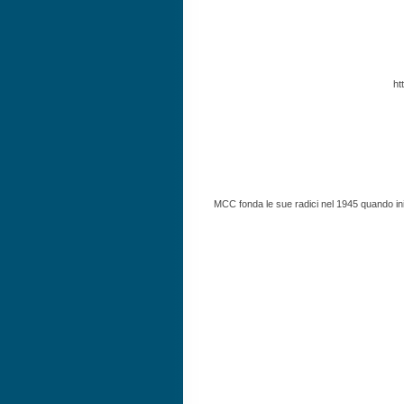
ht
MCC fonda le sue radici nel 1945 quando ini