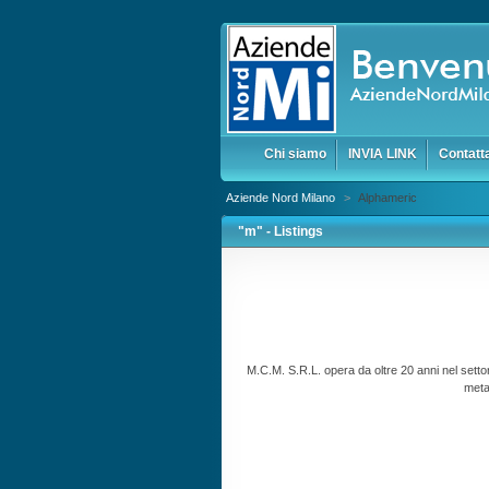
Chi siamo
INVIA LINK
Contatt
Aziende Nord Milano
>
Alphameric
"m" - Listings
M.C.M. S.R.L. opera da oltre 20 anni nel setto
meta