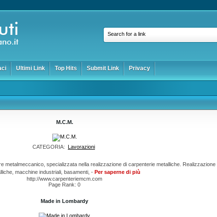
Search for a link
aci
Ultimi Link
Top Hits
Submit Link
Privacy
M.C.M.
CATEGORIA:
Lavorazioni
re metalmeccanico, specializzata nella realizzazione di carpenterie metalliche. Realizzazione 
lliche, macchine industriali, basamenti, -
Per saperne di più
http://www.carpenteriemcm.com
Page Rank: 0
Made in Lombardy