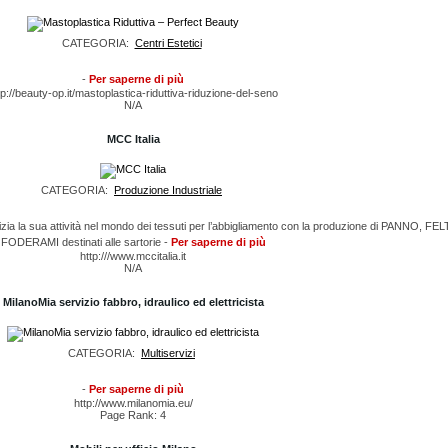
CATEGORIA:
Centri Estetici
-
Per saperne di più
tp://beauty-op.it/mastoplastica-riduttiva-riduzione-del-seno
N/A
MCC Italia
CATEGORIA:
Produzione Industriale
zia la sua attività nel mondo dei tessuti per l’abbigliamento con la produzione di PANNO, FE
FODERAMI destinati alle sartorie -
Per saperne di più
http:///www.mccitalia.it
N/A
MilanoMia servizio fabbro, idraulico ed elettricista
CATEGORIA:
Multiservizi
-
Per saperne di più
http://www.milanomia.eu/
Page Rank: 4