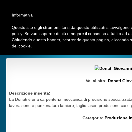
Informativa
Questo sito o gli strumenti terzi da questo utilizzati si avvalgono d
policy. Se vuoi saperne di più o negare il consenso a tutti o ad a
Chiudendo questo banner, scorrendo questa pagina, cliccando su 
Chi siamo
INVIA LINK
Contattaci
Ultimi Link
Top Hits
dei cookie.
Aziende Nord Milano
>
Produzione Industriale
>
Donati Giovanni Snc
Vai al sito:
Donati Giov
Descrizione inserita:
La Donati è una carpenteria meccanica di precisione specializzata n
lavorazione e punzonatura lamiere, taglio laser, produzione case pe
Categoria:
Produzione In