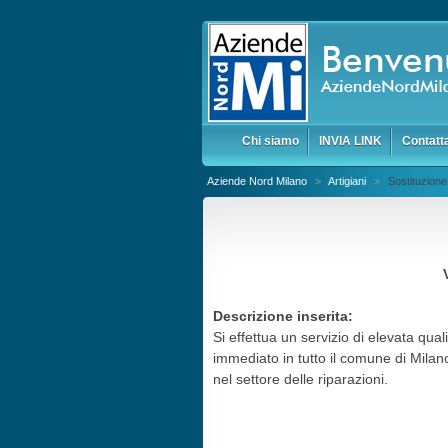
Chi siamo
INVIA LINK
Contatt
Aziende Nord Milano
>
Artigiani
>
Sostituzion
Descrizione inserita:
Si effettua un servizio di elevata qua
immediato in tutto il comune di Milano
nel settore delle riparazioni.