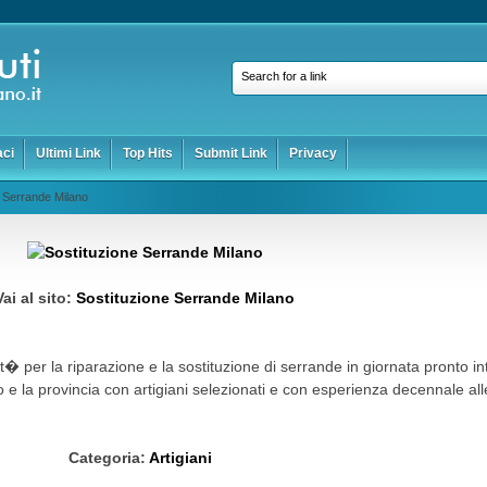
Search for a link
aci
Ultimi Link
Top Hits
Submit Link
Privacy
e Serrande Milano
Vai al sito:
Sostituzione Serrande Milano
lit� per la riparazione e la sostituzione di serrande in giornata pronto i
 e la provincia con artigiani selezionati e con esperienza decennale all
Categoria:
Artigiani